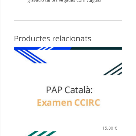
gravació tantes vegades com vulguis!
Productes relacionats
15,00
€