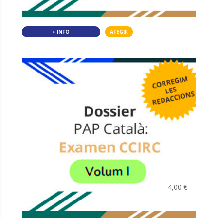
+ INFO
AFEGIR
4,00
€