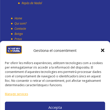
Repàs de Nadal
Home
Qui som?
Contacte
Botiga
Preus
Blog
Gestiona el consentiment
Condicions generals de compra
Per oferir les millors experiències, utilitzem tecnologies com a cookies
Política de cookies
per emmagatzemar i/o accedir a la informació del dispositiu. El
Política de Privacitat
consentiment d'aquestes tecnologies ens permetrà processar dades
Avís Legal
com el comportament de navegació o identificadors únics en aquest
lloc. No consentir o retirar el consentiment, pot afectar negativament
determinades característiques i funcions.
Contacte
Manage services
info@academiacosmik.com
648 214 313
Accepta