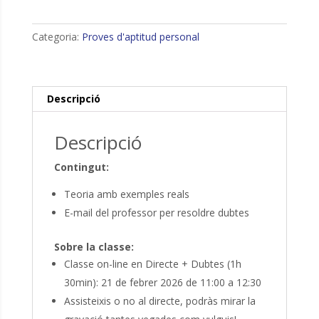
PAP:
Matemàtiques
(Examen
Categoria:
Proves d'aptitud personal
CLOM)
Descripció
Descripció
Contingut:
Teoria amb exemples reals
E-mail del professor per resoldre dubtes
Sobre la classe:
Classe on-line en Directe + Dubtes (1h
30min): 21 de febrer 2026 de 11:00 a 12:30
Assisteixis o no al directe, podràs mirar la