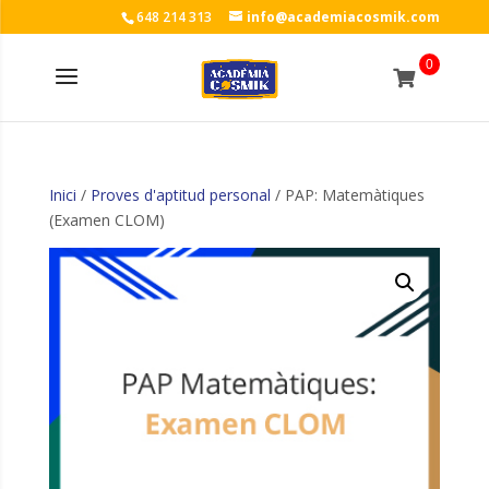
648 214 313
info@academiacosmik.com
0
Inici
/
Proves d'aptitud personal
/ PAP: Matemàtiques
(Examen CLOM)