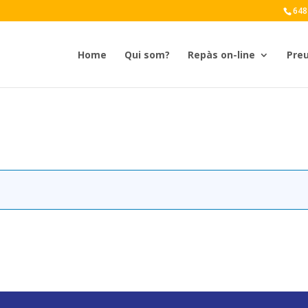
648
Home
Qui som?
Repàs on-line
Pre