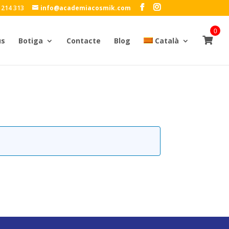
 214 313
info@academiacosmik.com
0
us
Botiga
Contacte
Blog
Català