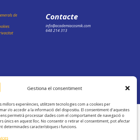
Contacte
enerals de
info@academiacosmik.com
ookies
648 214 313
rivacitat
Gestiona el consentiment
es millors experiències, utilitzem tecnologies com a cookies per
r i/o accedir a la informació del dispositiu. El consentiment d'aquestes
s ens permetrà processar dades com el comportament de navegació o
rs únics en aquest lloc. No consentir o retirar el consentiment, pot afectar
t determinades característiques i funcions.
vices