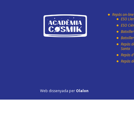
Repàs on-line
ESO Lle
ESO Ciè
Batxille
Batxille
Repàs d
Santa
Repàs d’
Repàs d
Web dissenyada per
Olalon