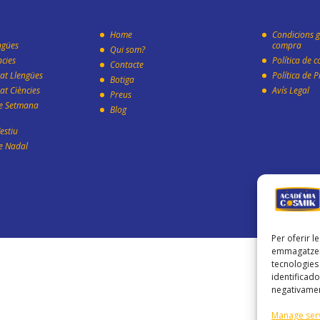
Home
Condicions g
ngües
compra
Qui som?
ncies
Política de c
Contacte
rat Llengües
Política de P
Botiga
rat Ciències
Avís Legal
Preus
e Setmana
Blog
estiu
e Nadal
Per oferir l
emmagatzema
tecnologie
identificado
negativamen
Manage ser