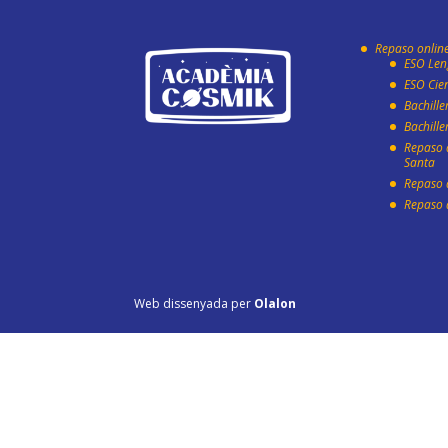
Repaso onlin
ESO Len
ESO Cie
Bachill
Bachille
Repaso
Santa
Repaso 
Repaso 
Web dissenyada per
Olalon