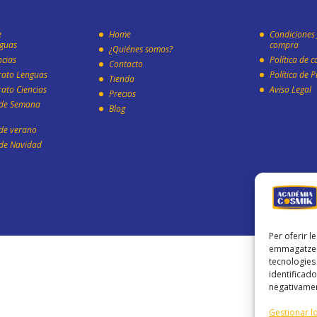
e
Home
Condiciones 
guas
compra
¿Quiénes somos?
ncias
Política de c
Contacto
erato Lenguas
Política de 
Tienda
rato Ciencias
Aviso Legal
Precios
 de Semana
Blog
de verano
de Navidad
Per oferir l
emmagatzema
tecnologie
identificado
negativamen
Gestionar lo