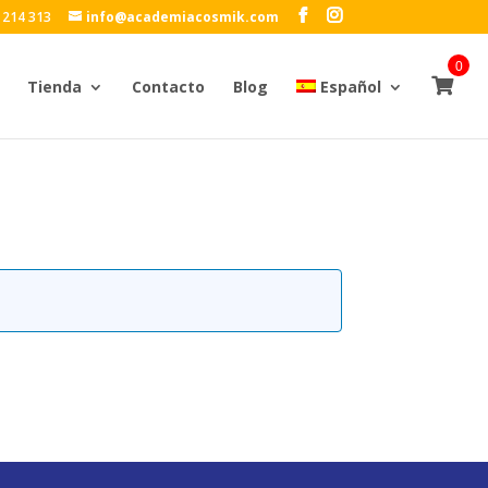
 214 313
info@academiacosmik.com
0
Tienda
Contacto
Blog
Español