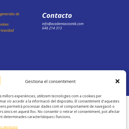
Contacto
generales de
info@academiacosmik.com
ookies
648 214 313
Privacidad
Gestiona el consentiment
es millors experiències, utilitzem tecnologies com a cookies per
r i/o accedir a la informació del dispositiu. El consentiment d'aquestes
s ens permetrà processar dades com el comportament de navegació o
rs únics en aquest lloc. No consentir o retirar el consentiment, pot afectar
t determinades característiques i funcions.
s servicios