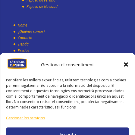
Repaso de verano
Repaso de Navidad
Home
¿Quiénes somos?
Contacto
Tienda
Precios
Blog
Gestiona el consentiment
Condiciones generales de compra
Per oferir les millors experiències, utilitzem tecnologies com a cookies
Política de cookies
per emmagatzemar i/o accedir a la informació del dispositiu. El
Política de Privacidad
consentiment d'aquestes tecnologies ens permetrà processar dades
Aviso Legal
com el comportament de navegació o identificadors únics en aquest
lloc. No consentir o retirar el consentiment, pot afectar negativament
determinades característiques i funcions.
Contacto
Gestionar los servicios
info@academiacosmik.com
648 214 313
Accepta