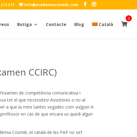
 214 313
info@academiacosmik.com
0
reus
Botiga
Contacte
Blog
Català
Examen CCIRC)
de l’examen de competència comunicativa i
sa tot el que necessites! Assisteixis o no al
 per a que la miris tantes vegades com vulguis! A
l professor en cas de que encara us quedi algun
adèmia Cosmik, el català de les PAP no se’t