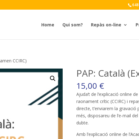
648
Home
Qui som?
Repàs on-line
P
Examen CCIRC)
PAP: Català (
15,00
€
Ajuda’t de l’explicació online 
raonament crític (CCIRC) i repas
directe, t’enviarem la gravació
més, disposareu de l’e-mail de
dubte.
Amb l’explicació online de l’Ac