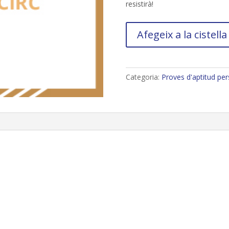
resistirà!
quantitat
Afegeix a la cistella
de
PAP:
Català
(Examen
Categoria:
Proves d'aptitud per
CCIRC)