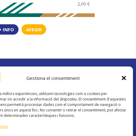
2,00
€
+ INFO
AFEGIR
Gestiona el consentiment
Contacte
enerals de
info@academiacosmik.com
ookies
es millors experiències, utilitzem tecnologies com a cookies per
648 214 313
rivacitat
r i/o accedir a la informació del dispositiu. El consentiment d'aquestes
s ens permetrà processar dades com el comportament de navegació o
rs únics en aquest lloc. No consentir o retirar el consentiment, pot afectar
t determinades característiques i funcions.
vices