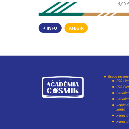
4,00
+ INFO
AFEGIR
Repàs on-line
ESO Lle
ESO Ciè
Batxille
Batxille
Repàs d
Santa
Repàs d’
Repàs d