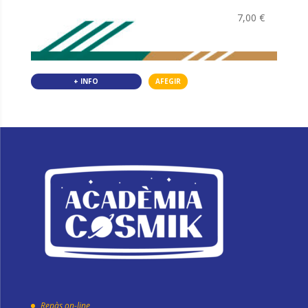
7,00
€
+ INFO
AFEGIR
Repàs on-line