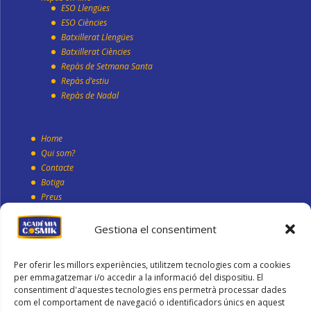
ESO Llengües
ESO Ciències
Batxillerat Llengües
Batxillerat Ciències
Repàs de Setmana Santa
Repàs d’estiu
Repàs de Nadal
Home
Qui som?
Contacte
Botiga
Preus
Blog
Gestiona el consentiment
Condicions generals de compra
Per oferir les millors experiències, utilitzem tecnologies com a cookies
Política de cookies
per emmagatzemar i/o accedir a la informació del dispositiu. El
Política de Privacitat
consentiment d'aquestes tecnologies ens permetrà processar dades
Avís Legal
com el comportament de navegació o identificadors únics en aquest