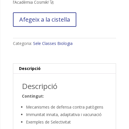
l’Acadèmia Cosmik! 🚀
quantitat
Afegeix a la cistella
de
Sessió
6:
Immunologia
Categoria:
Sele Classes Biologia
Descripció
Descripció
Contingut:
Mecanismes de defensa contra patògens
Immunitat innata, adaptativa i vacunació
Exemples de Selectivitat