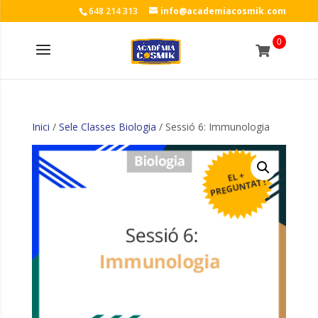
648 214 313
info@academiacosmik.com
0
Inici
/
Sele Classes Biologia
/ Sessió 6: Immunologia