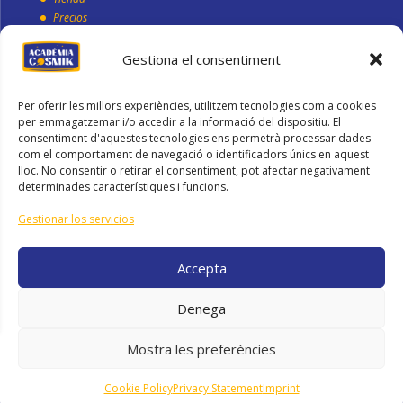
Precios
Blog
Gestiona el consentiment
Condiciones generales de compra
Per oferir les millors experiències, utilitzem tecnologies com a cookies
Política de cookies
per emmagatzemar i/o accedir a la informació del dispositiu. El
Política de Privacidad
consentiment d'aquestes tecnologies ens permetrà processar dades
Aviso Legal
com el comportament de navegació o identificadors únics en aquest
lloc. No consentir o retirar el consentiment, pot afectar negativament
determinades característiques i funcions.
Contacto
Gestionar los servicios
info@academiacosmik.com
648 214 313
Accepta
Denega
Mostra les preferències
¿Alguna duda? ¡Pregúntame!
Web dissenyada per
Olalon
Cookie Policy
Privacy Statement
Imprint