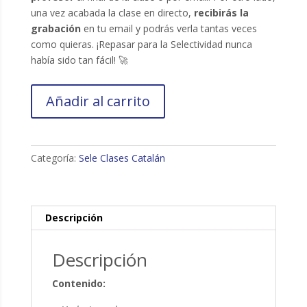
una vez acabada la clase en directo,
recibirás la
grabación
en tu email y podrás verla tantas veces
como quieras. ¡Repasar para la Selectividad nunca
había sido tan fácil! 🚀
Sesión
Añadir al carrito
6:
“Verbs“
y
“derivats“
Categoría:
Sele Clases Catalán
cantidad
Descripción
Descripción
Contenido: