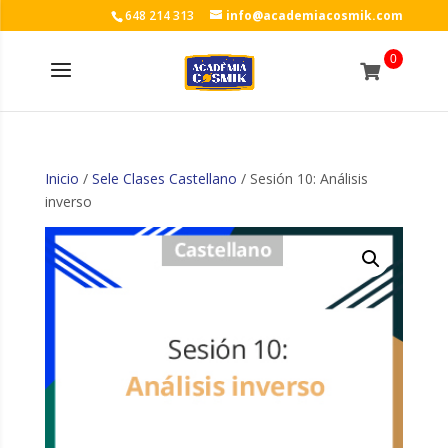
648 214 313
info@academiacosmik.com
0
Inicio
/
Sele Clases Castellano
/ Sesión 10: Análisis
inverso