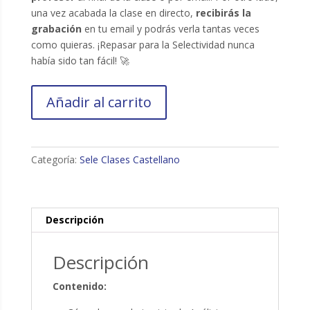
una vez acabada la clase en directo,
recibirás la
grabación
en tu email y podrás verla tantas veces
como quieras. ¡Repasar para la Selectividad nunca
había sido tan fácil! 🚀
Sesión
Añadir al carrito
10:
Análisis
inverso
cantidad
Categoría:
Sele Clases Castellano
Descripción
Descripción
Contenido: