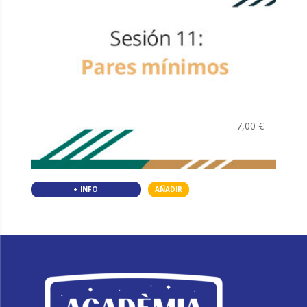
7,00
€
+ INFO
AÑADIR