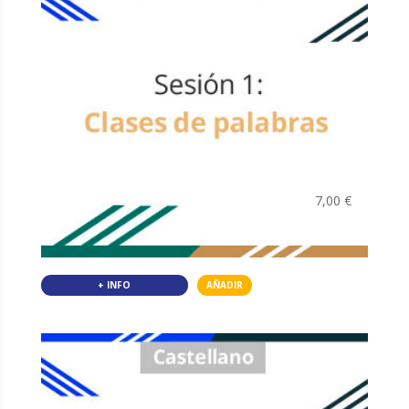
7,00
€
+ INFO
AÑADIR