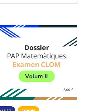
2,00
€
+ INFO
AÑADIR