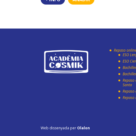
Repaso onlin
ESO Len
ESO Cie
Bachill
Bachille
Repaso
Santa
Repaso 
Repaso 
Web dissenyada per
Olalon