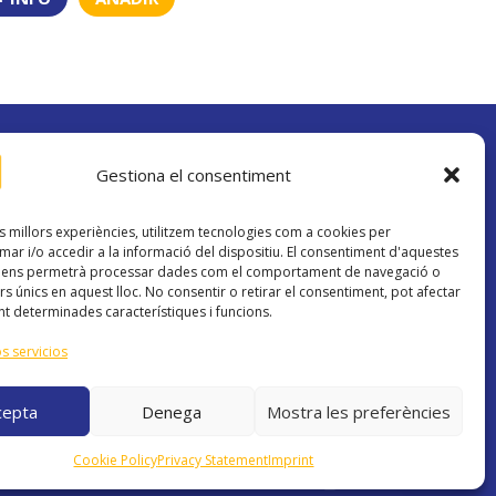
Gestiona el consentiment
Contacto
generales de
info@academiacosmik.com
ookies
es millors experiències, utilitzem tecnologies com a cookies per
648 214 313
Privacidad
r i/o accedir a la informació del dispositiu. El consentiment d'aquestes
s ens permetrà processar dades com el comportament de navegació o
rs únics en aquest lloc. No consentir o retirar el consentiment, pot afectar
t determinades característiques i funcions.
s servicios
cepta
Denega
Mostra les preferències
¿Alguna duda? ¡Pregúntame!
Cookie Policy
Privacy Statement
Imprint