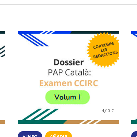
€
4,00
€
+ INFO
AÑADIR