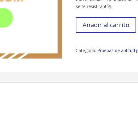
se te resistirán! 🚀
Dosier
Añadir al carrito
PAP
Mates
(Examen
CLOM)
Categoría:
Pruebas de aptitud 
-
Volumen
1
cantidad