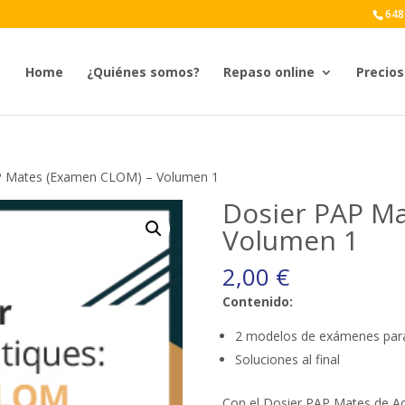
648
Home
¿Quiénes somos?
Repaso online
Precios
P Mates (Examen CLOM) – Volumen 1
Dosier PAP M
Volumen 1
2,00
€
Contenido:
2 modelos de exámenes para
Soluciones al final
Con el Dosier PAP Mates de A