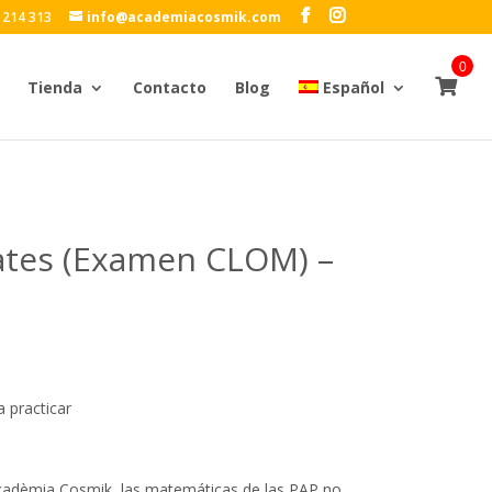
 214 313
info@academiacosmik.com
0
Tienda
Contacto
Blog
Español
ates (Examen CLOM) –
 practicar
cadèmia Cosmik, las matemáticas de las PAP no